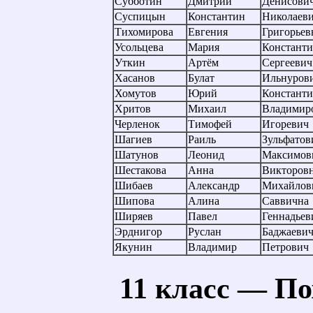
Субботин
Дмитрий
Денисови
Суспицын
Константин
Николаев
Тихомирова
Евгения
Григорьев
Усольцева
Мария
Константи
Уткин
Артём
Сергеевич
Хасанов
Булат
Ильнуров
Хомутов
Юрий
Констант
Хритов
Михаил
Владимир
Черленок
Тимофей
Игоревич
Шагиев
Раиль
Зульфатов
Шатунов
Леонид
Максимов
Шестакова
Анна
Викторов
Шибаев
Александр
Михайлов
Шипова
Алина
Саввична
Ширяев
Павел
Геннадьев
Эрднигор
Руслан
Баджаеви
Якунин
Владимир
Петрович
11 класс — П