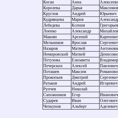
Коган
Анна
Алексеев
Королева
Дарья
Максимо
Круглов
Андрей
Юрьевич
Кудрявцева
Мария
Александ
Лебедева
Ксения
Григорье
Лоенко
Александр
Михайло
Макоян
Арсений
Каренови
Мельников
Ярослав
Сергееви
Назаров
Матвей
Антонови
Немировский
Матвей
Денисови
Петухова
Елизавета
Владимир
Печерских
Алексей
Павлович
Поташев
Максим
Романови
Прокопьев
Дмитрий
Сергееви
Ратьков
Андрей
Игоревич
Рупчев
Николай
Сапожников
Егор
Иванович
Сударев
Иван
Олегович
Чепкунов
Альберт
Аделевич