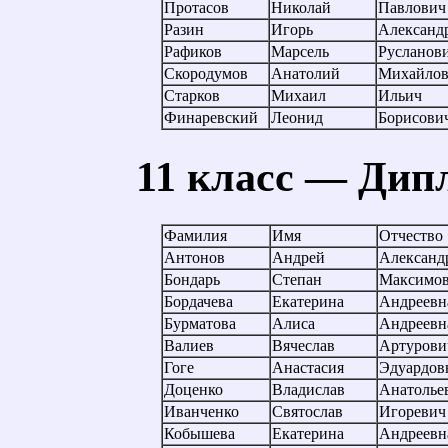
Протасов
Николай
Павлович
Разин
Игорь
Александ
Рафиков
Марсель
Русланов
Скородумов
Анатолий
Михайлов
Старков
Михаил
Ильич
Финаревский
Леонид
Борисови
11 класс — Дип
Фамилия
Имя
Отчество
Антонов
Андрей
Александ
Бондарь
Степан
Максимо
Бордачева
Екатерина
Андреевн
Бурматова
Алиса
Андреевн
Валиев
Вячеслав
Артурови
Гоге
Анастасия
Эдуардов
Доценко
Владислав
Анатолье
Иванченко
Святослав
Игоревич
Кобышева
Екатерина
Андреевн