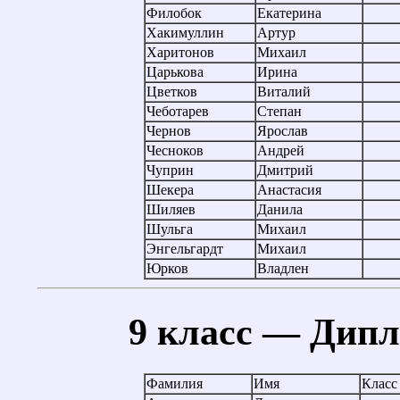
Филобок
Екатерина
Хакимуллин
Артур
Харитонов
Михаил
Царькова
Ирина
Цветков
Виталий
Чеботарев
Степан
Чернов
Ярослав
Чесноков
Андрей
Чуприн
Дмитрий
Шекера
Анастасия
Шиляев
Данила
Шульга
Михаил
Энгельгардт
Михаил
Юрков
Владлен
9 класс — Дипл
Фамилия
Имя
Класс