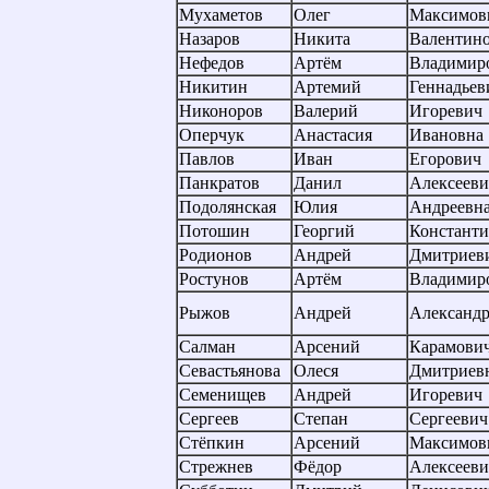
Мухаметов
Олег
Максимов
Назаров
Никита
Валентин
Нефедов
Артём
Владимир
Никитин
Артемий
Геннадьев
Никоноров
Валерий
Игоревич
Оперчук
Анастасия
Ивановна
Павлов
Иван
Егорович
Панкратов
Данил
Алексееви
Подолянская
Юлия
Андреевн
Потошин
Георгий
Констант
Родионов
Андрей
Дмитриев
Ростунов
Артём
Владимир
Рыжов
Андрей
Александ
Салман
Арсений
Карамови
Севастьянова
Олеся
Дмитриев
Семенищев
Андрей
Игоревич
Сергеев
Степан
Сергеевич
Стёпкин
Арсений
Максимов
Стрежнев
Фёдор
Алексееви