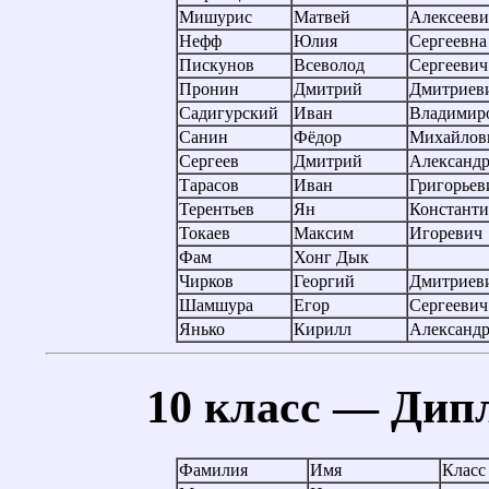
Мишурис
Матвей
Алексееви
Нефф
Юлия
Сергеевна
Пискунов
Всеволод
Сергеевич
Пронин
Дмитрий
Дмитриев
Садигурский
Иван
Владимир
Санин
Фёдор
Михайлов
Сергеев
Дмитрий
Александ
Тарасов
Иван
Григорьев
Терентьев
Ян
Констант
Токаев
Максим
Игоревич
Фам
Хонг Дык
Чирков
Георгий
Дмитриев
Шамшура
Егор
Сергеевич
Янько
Кирилл
Александ
10 класс — Дип
Фамилия
Имя
Класс