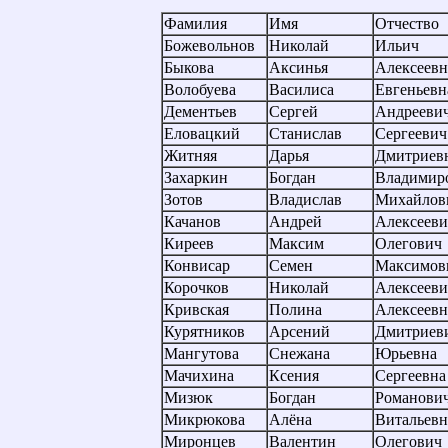
Фамилия
Имя
Отчество
Божевольнов
Николай
Ильич
Быкова
Аксинья
Алексеевн
Волобуева
Василиса
Евгеньевн
Дементьев
Сергей
Андрееви
Еловацкий
Станислав
Сергеевич
Житняя
Дарья
Дмитриев
Захаркин
Богдан
Владимир
Зотов
Владислав
Михайлов
Качанов
Андрей
Алексееви
Киреев
Максим
Олегович
Конвисар
Семен
Максимов
Корочков
Николай
Алексееви
Кривская
Полина
Алексеевн
Курятников
Арсений
Дмитриев
Мангутова
Снежана
Юрьевна
Мачихина
Ксения
Сергеевна
Мизюк
Богдан
Романови
Микрюкова
Алёна
Витальевн
Миронцев
Валентин
Олегович