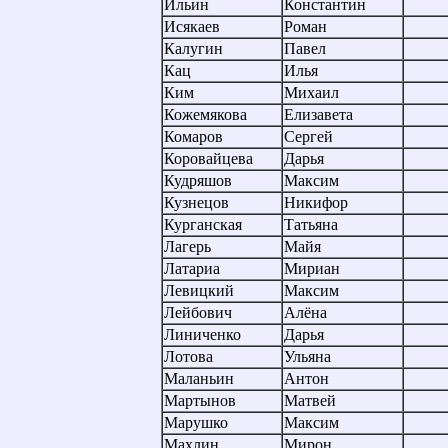
Ильин
Константин
Исякаев
Роман
Калугин
Павел
Кац
Илья
Ким
Михаил
Кожемякова
Елизавета
Комаров
Сергей
Коровайцева
Дарья
Кудряшов
Максим
Кузнецов
Никифор
Курганская
Татьяна
Лагерь
Майя
Латариа
Мириан
Левицкий
Максим
Лейбович
Алёна
Линиченко
Дарья
Лотова
Ульяна
Маланьин
Антон
Мартынов
Матвей
Марушко
Максим
Махлин
Мирон