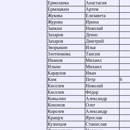
Ермолаева
Анастасия
Ермошкин
Артем
Жукова
Елизавета
Журова
Ирина
Заикин
Николай
Захаров
Денис
Захаров
Дмитрий
Зворыкин
Илья
Злотникова
Таисия
Иванов
Михаил
Ильин
Михаил
Караулов
Иван
Ким
Петр
6
Киселев
Николай
Киселев
Фёдор
Ковылин
Александр
Кононов
Олег
Королев
Александр
Кращук
Ярослав
Кузнецов
Станислав