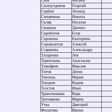
Саев
Матвей
Салахутдинов
Георгий
Сербин
Леонид
Синавчиан
Никита
Скляр
Наталья
Скоркин
Даниил
Скроботов
Егор
Сорокина
Екатерина
Сороколетов
Алексей
Старшова
Александра
Татаренко
Лев
Терентьева
Анастасия
Тимофеев
Максим
Титов
Денис
Товтина
Мария
Токуров
Вадим
Толстов
Иван
Трапезникова
Вера
Третьякова
Мария
Утва
Дмитрий
Филатова
Ирина