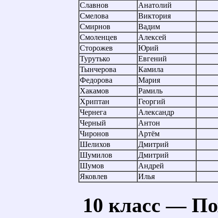
Славнов
Анатолий
Смелова
Виктория
Смирнов
Вадим
Смоленцев
Алексей
Сторожев
Юрий
Турутько
Евгений
Тынчерова
Камила
Федорова
Мария
Хакамов
Рамиль
Хриптан
Георгий
Чернега
Александр
Черный
Антон
Чиронов
Артём
Шелихов
Дмитрий
Шумилов
Дмитрий
Шумов
Андрей
Яковлев
Илья
10 класс — П