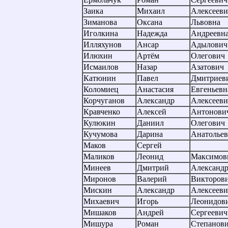
Заика
Михаил
Алексееви
Зиманова
Оксана
Львовна
Иголкина
Надежда
Андреевн
Илляхунов
Ансар
Адылович
Илюхин
Артём
Олегович
Исмаилов
Назар
Азатович
Катюнин
Павел
Дмитриев
Коломиец
Анастасия
Евгеньевн
Корчуганов
Александр
Алексееви
Кравченко
Алексей
Антонови
Кулюкин
Даниил
Олегович
Кучумова
Дарина
Анатольев
Маков
Сергей
Маликов
Леонид
Максимов
Минеев
Дмитрий
Александ
Миронов
Валерий
Викторов
Мискин
Александр
Алексееви
Михаевич
Игорь
Леонидов
Мишаков
Андрей
Сергеевич
Мишура
Роман
Степанов