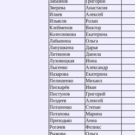
Забазнов
Григорий
Зверева
Анастасия
Илаев
Алексей
Ильясов
Ролан
Клейменов
Виктор
Колесникова
Екатерина
Лабынина
Ольга
Лапушкина
Дарья
Литвинов
Данила
Луховицкая
Инна
Лысенко
Александр
Назарова
Екатерина
Пелишенко
Михаил
Пискарёв
Иван
Пистунов
Григорий
Поздеев
Алексей
Потапенко
Степан
Потапова
Марина
Приходько
Анна
Рогачев
Феликс
Рыжова
Ольга