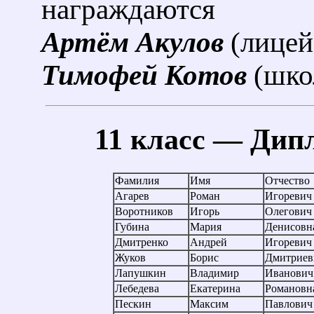
награждаются
Артём Акулов
(лицей
Тимофей Котов
(шко
11 класс — Дип
Фамилия
Имя
Отчество
Агарев
Роман
Игоревич
Воротников
Игорь
Олегович
Губина
Мария
Денисовн
Дмитренко
Андрей
Игоревич
Жуков
Борис
Дмитриев
Лапушкин
Владимир
Иванович
Лебедева
Екатерина
Романовн
Пескин
Максим
Павлович