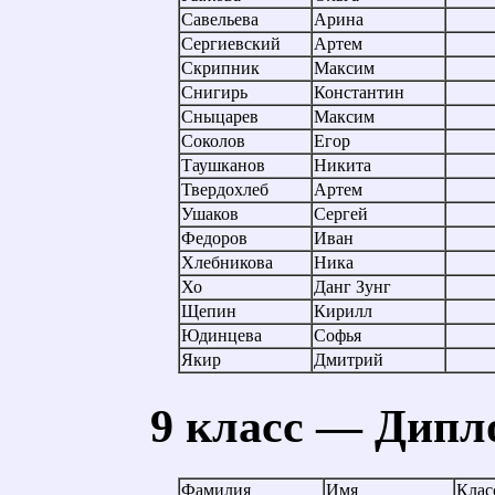
Савельева
Арина
Сергиевский
Артем
Скрипник
Максим
Снигирь
Константин
Сныцарев
Максим
Соколов
Егор
Таушканов
Никита
Твердохлеб
Артем
Ушаков
Сергей
Федоров
Иван
Хлебникова
Ника
Хо
Данг Зунг
Щепин
Кирилл
Юдинцева
Софья
Якир
Дмитрий
9 класс — Дипл
Фамилия
Имя
Клас