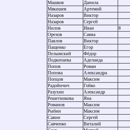
Машков
Данила
Мякишев
Артемий
Назаров
Виктор
Назаров
Сергей
Нилов
Иван
8
Орехов
Савва
Павлов
Виктор
Пащенко
Егор
Пелымский
Фёдор
Подкопаева
Аделаида
Попов
Роман
Попова
Александра
Попцов
Максим
Радойичич
Гойко
Разухин
Александр
Решетникова
Яна
Романов
Максим
Рыбин
Максим
Савин
Сергей
Савченко
Виталий