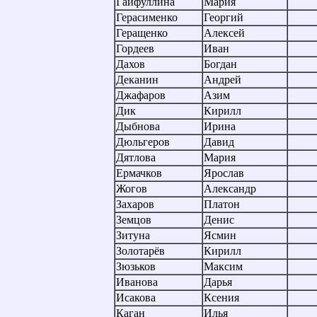
Гайфуллина
Мария
Герасименко
Георгий
Геращенко
Алексей
Гордеев
Иван
Дахов
Богдан
Деканин
Андрей
Джафаров
Азим
Дик
Кирилл
Дыбнова
Ирина
Дюльгеров
Давид
Дятлова
Мария
Ермачков
Ярослав
Жогов
Александр
Захаров
Платон
Земцов
Денис
Зитуна
Ясмин
Золотарёв
Кирилл
Зюзьков
Максим
Иванова
Дарья
Исакова
Ксения
Каган
Илья