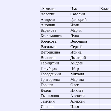
Фамилия
Имя
Класс
Аблогин
Савелий
Андреев
Григорий
Аношин
Иван
Баранова
Мария
Беклемишев
Лука
Борисова
Вероника
Васильев
Сергей
Ветошкина
Ирина
Волович
Дмитрий
Габидулин
Андрей
Голубцов
Пётр
Городецкий
Михаил
Григорьева
Марина
Грошев
Олег
Делов
Никита
Емельянов
Алексей
Замятин
Алексей
Иванов
Илья