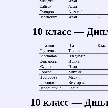
Мякутин
Иван
Сайгак
Алла
Суворов
Алексей
Часовских
Иван
8
10 класс — Дип
Фамилия
Имя
Класс
Глушенкова
Таисия
Голованов
Владимир
Елизарова
Ирина
Журин
Иван
Коблов
Михаил
Прозорова
Мария
Факанова
Виктория
Червоненкис
Борис
10 класс — Дипл