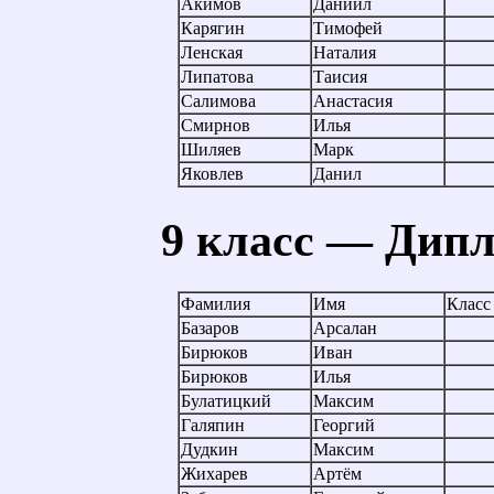
Акимов
Даниил
Карягин
Тимофей
Ленская
Наталия
Липатова
Таисия
Салимова
Анастасия
Смирнов
Илья
Шиляев
Марк
Яковлев
Данил
9 класс — Дипл
Фамилия
Имя
Класс
Базаров
Арсалан
Бирюков
Иван
Бирюков
Илья
Булатицкий
Максим
Галяпин
Георгий
Дудкин
Максим
Жихарев
Артём