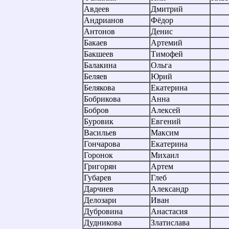
Авдеев
Дмитрий
Андрианов
Фёдор
Антонов
Денис
Бакаев
Артемий
Бакшеев
Тимофей
Балакина
Ольга
Беляев
Юрий
Белякова
Екатерина
Бобрикова
Анна
Бобров
Алексей
Буровик
Евгений
Васильев
Максим
Гончарова
Екатерина
Горонок
Михаил
Григорян
Артем
Губарев
Глеб
Дарчиев
Александр
Делозари
Иван
Дубровина
Анастасия
Дудникова
Златислава