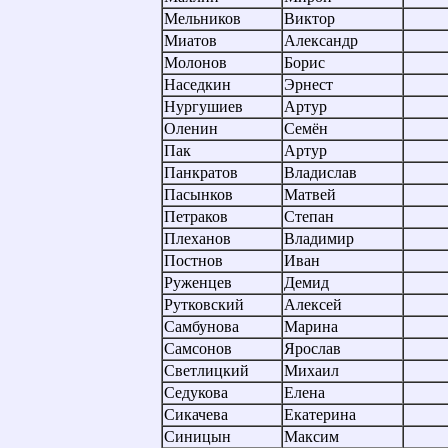
Мельников
Виктор
Миатов
Александр
Молонов
Борис
Наседкин
Эрнест
Нургушиев
Артур
Оленин
Семён
Пак
Артур
Панкратов
Владислав
Пасынков
Матвей
Петраков
Степан
Плеханов
Владимир
Постнов
Иван
Руженцев
Демид
Рутковский
Алексей
Самбунова
Марина
Самсонов
Ярослав
Светлицкий
Михаил
Седукова
Елена
Сикачева
Екатерина
Синицын
Максим