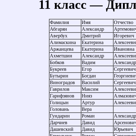
11 класс — Дипл
Фамилия
Имя
Отчество
Абгарян
Александр
Артемови
Авербух
Дмитрий
Игоревич
Алимаскина
Екатерина
Алексеевн
Аржанцева
Екатерина
Ивановна
Ахметшин
Александр
Алексееви
Бобков
Вадим
Александ
Букреев
Егор
Сергеевич
Бутырин
Богдан
Георгиеви
Виноградов
Василий
Сергеевич
Гаврилов
Максим
Алексееви
Гарифзянов
Нияз
Алмазови
Голицын
Артур
Алексееви
Головань
Вера
Гундарин
Роман
Александ
Дарчиев
Давид
Арсенови
Дашевский
Давид
Юрьевич
Ермольчук
Роман
Сергеевич