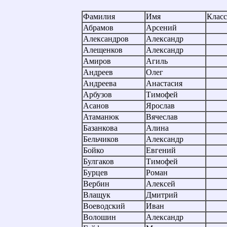
Фамилия
Имя
Класс
Абрамов
Арсений
Александров
Александр
Алещенков
Александр
Амиров
Агиль
Андреев
Олег
Андреева
Анастасия
Арбузов
Тимофей
Асанов
Ярослав
Атаманюк
Вячеслав
Базанкова
Алина
Бельчиков
Александр
Бойко
Евгений
Булгаков
Тимофей
Бурцев
Роман
Вербин
Алексей
Влащук
Дмитрий
Воеводский
Иван
Волошин
Александр