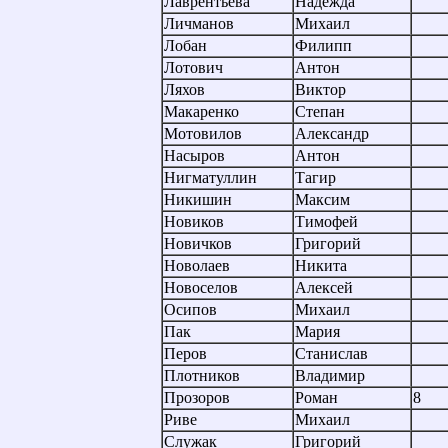
Лаврентьева
Надежда
Личманов
Михаил
Лобан
Филипп
Лотович
Антон
Ляхов
Виктор
Макаренко
Степан
Мотовилов
Александр
Насыров
Антон
Нигматуллин
Тагир
Никишин
Максим
Новиков
Тимофей
Новичков
Григорий
Новолаев
Никита
Новоселов
Алексей
Осипов
Михаил
Пак
Мария
Перов
Станислав
Плотников
Владимир
Прозоров
Роман
8
Риве
Михаил
Служак
Григорий