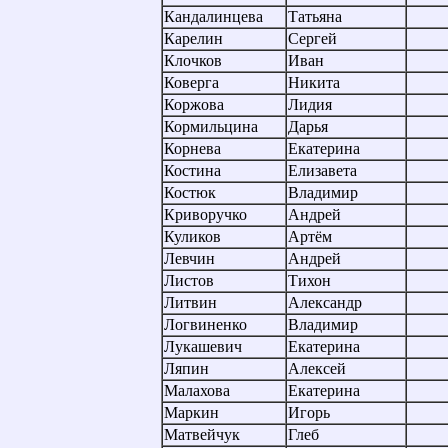
Кандалинцева
Татьяна
Карелин
Сергей
Клочков
Иван
Коверга
Никита
Коржова
Лидия
Кормильцина
Дарья
Корнева
Екатерина
Костина
Елизавета
Костюк
Владимир
Криворучко
Андрей
Куликов
Артём
Левчин
Андрей
Листов
Тихон
Литвин
Александр
Логвиненко
Владимир
Лукашевич
Екатерина
Ляпин
Алексей
Малахова
Екатерина
Маркин
Игорь
Матвейчук
Глеб