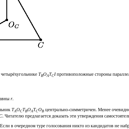
В четырёхугольнике
T
O
T
I
противоположные стороны параллел
B
A
C
авны
r
.
ольник
T
O
T
O
T
O
центрально-симметричен. Менее очевидно
A
C
B
A
C
B
C
. Читателю предлагается доказать эти утверждения самостоятел
Если в очередном туре голосования никто из кандидатов не наб