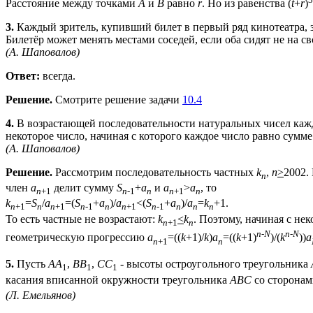
Расстояние между точками
A
и
B
равно
r
. Но из равенства (
t
+
r
)
3.
Каждый зритель, купивший билет в первый ряд кинотеатра, зан
Билетёр может менять местами соседей, если оба сидят не на св
(А. Шаповалов)
Ответ:
всегда.
Решение.
Смотрите решение задачи
10.4
4.
В возрастающей последовательности натуральных чисел каждо
некоторое число, начиная с которого каждое число равно сумм
(А. Шаповалов)
Решение.
Рассмотрим последовательность частных
k
,
n
>
2002.
n
член
a
делит сумму
S
+
a
и
a
>
a
, то
n
+1
n
-1
n
n
+1
n
k
=
S
/
a
=(
S
+
a
)/
a
<(
S
+
a
)/
a
=
k
+1.
n
+1
n
n
+1
n
-1
n
n
+1
n
-1
n
n
n
То есть частные не возрастают:
k
<
k
. Поэтому, начиная с не
n
+1
n
n
-
N
n
-
N
геометрическую прогрессию
a
=((
k
+1)/
k
)
a
=((
k
+1)
)/(
k
))
a
n
+1
n
5.
Пусть
AA
,
BB
,
CC
- высоты остроугольного треугольника
1
1
1
касания вписанной окружности треугольника
ABC
со сторона
(Л. Емельянов)