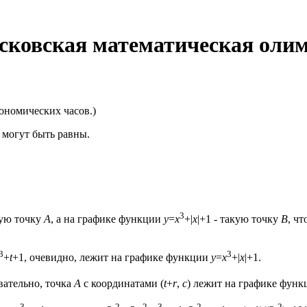
сковская математическая оли
рономических часов.)
 могут быть равны.
3
ую точку
A
, а на графике функции
y
=
x
+|
x
|+1 - такую точку
B
, ч
3
3
+
t
+1, очевидно, лежит на графике функции
y
=
x
+|
x
|+1.
овательно, точка
A
с координатами (
t
+
r
,
c
) лежит на графике фун
3
2
2
3
2
2