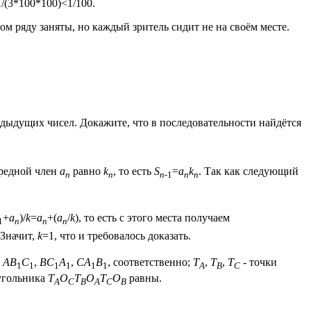
1/(3*100*100)<1/100.
ом ряду заняты, но каждый зритель сидит не на своём месте.
едыдущих чисел. Докажите, что в последовательности найдётся
редной член
a
равно
k
, то есть
S
=
a
k
. Так как следующий
n
n
n
-1
n
n
+
a
)/
k
=
a
+(
a
/
k
), то есть с этого места получаем
1
n
n
n
 Значит,
k
=1, что и требовалось доказать.
в
A
B
C
,
B
C
A
,
C
A
B
, соответственно;
T
,
T
,
T
- точки
1
1
1
1
1
1
A
B
C
иугольника
T
O
T
O
T
O
равны.
A
C
B
A
C
B