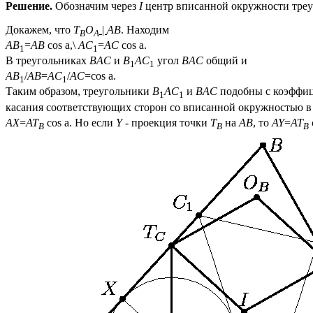
Решение.
Обозначим через
I
центр вписанной окружности тре
Докажем, что
T
O
|
AB
. Находим
B
A
AB
=
AB
cos
a
,\
AC
=
AC
cos
a
.
1
1
В треугольниках
BAC
и
B
AC
угол
BAC
общий и
1
1
AB
/
AB
=
AC
/
AC
=cos
a
.
1
1
Таким образом, треугольники
B
AC
и
BAС
подобны с коэффиц
1
1
касания соответствующих сторон со вписанной окружностью 
AX
=
AT
cos
a
. Но если
Y
- проекция точки
T
на
AB
, то
AY
=
AT
B
B
B