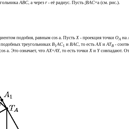
угольника
ABC
, а через
r
- её радиус. Пусть
/
BAC
=
a
(см. рис.).
иентом подобия, равным cos
a
. Пусть
X
- проекция точки
O
на
A
в подобных треугольниках
B
AC
и
BAС
, то есть
AX
и
AT
- соот
1
1
B
cos
a
. Это означает, что
AX
=
AY
, то есть точки
X
и
Y
совпадают. От