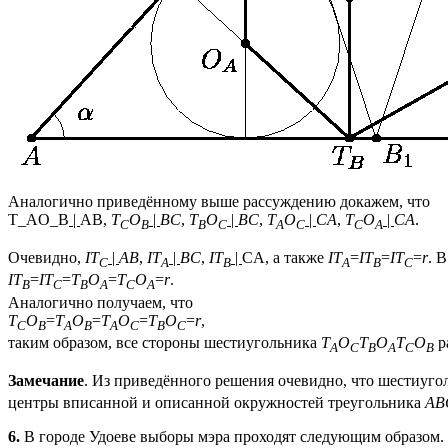
Аналогично приведённому выше рассуждению докажем, что
T_AO_B
|
AB,
T
O
|
BC
,
T
O
|
BC
,
T
O
|
CA
,
T
O
|
CA
.
C
B
B
C
A
C
C
A
Очевидно,
IT
|
AB
,
IT
|
BC
,
IT
|
CA, а также
IT
=
IT
=
IT
=
r
. 
C
A
B
A
B
C
IT
=
IT
=
T
O
=
T
O
=
r
.
B
C
B
A
C
A
Аналогично получаем, что
T
O
=
T
O
=
T
O
=
T
O
=
r
,
C
B
A
B
A
C
B
C
таким образом, все стороны шестиугольника
T
O
T
O
T
O
р
A
C
B
A
C
B
Замечание
. Из приведённого решения очевидно, что шестиуг
центры вписанной и описанной окружностей треугольника
AB
6.
В городе Удоеве выборы мэра проходят следующим образом. 