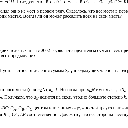
=
c
=
t
+
t
+1 следует, что 3
t
r
+3
tr
+
r
=
t
+1, 3
t
r
<
t
+1,
r
<(
t
+1)/(3
t
)=10
ял одно из мест в первом ряду. Оказалось, что все места в перв
оих местах. Всегда ли он может рассадить всех на свои места?
е число, начиная с 2002-го, является делителем суммы всех пр
е всех предыдущих.
 Пусть частное от деления суммы
S
предыдущих членов на оче
n
-1
которого места (при
n
>
N
),
k
=
k
. Но тогда при
n
>
N
имеем
a
=(
S
n
n
+1
n
-
. Получаем, что
a
делится на сколь угодно большую степень
k
.
N
N
ABC
;
O
,
O
,
O
центры вписанных окружностей треугольнико
A
B
C
ми
BC
,
CA
,
AB
соответственно. Докажите, что все стороны шест