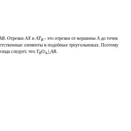
AB
. Отрезки
AX
и
AT
- это отрезки от вершины
A
до точек
B
ветственные элементы в подобных треугольниках. Поэтому
сюда следует, что
T
O
|
AB
.
B
A