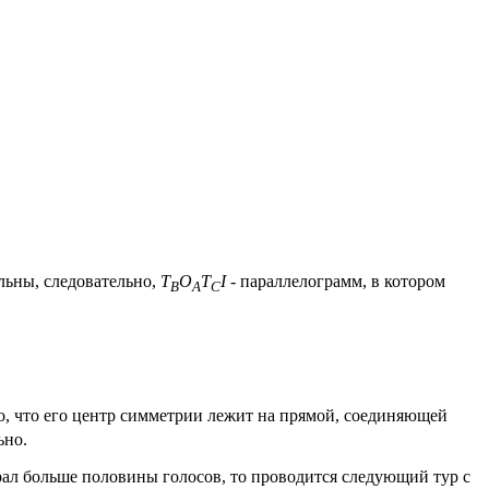
ьны, следовательно,
T
O
T
I
- параллелограмм, в котором
B
A
C
, что его центр симметрии лежит на прямой, соединяющей
ьно.
рал больше половины голосов, то проводится следующий тур с