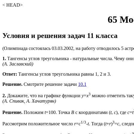
< HEAD>
65 Мо
Условия и решения задач 11 класса
(Олимпиада состоялась 03.03.2002, на работу отводилось 5 аст
1.
Тангенсы углов треугольника - натуральные числа. Чему они
(А. Заславский)
Ответ:
Тангенсы углов треугольника равны 1, 2 и 3.
Решение.
Смотрите решение задачи
10.1
3
2.
Докажите, что на графике функции
y
=
x
можно отметить так
(А. Спивак, А. Хачатурян)
Решение.
Положим
t
=100. Точка
B
с координатами (
t
,
c
), где
c
=
t
1/3
3
Рассмотрим положительное число
r
=
c
-
t
. Тогда (
t
+
r
)
=
c
, след
3