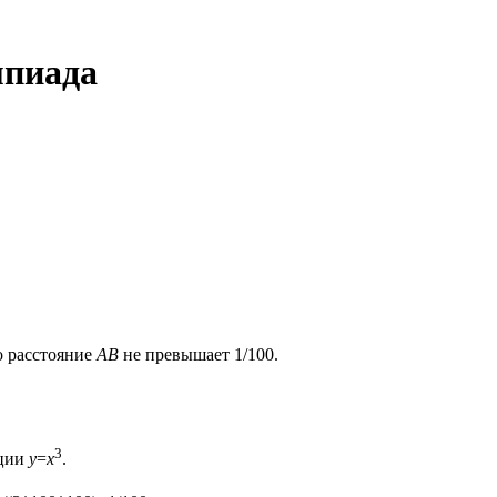
мпиада
то расстояние
AB
не превышает 1/100.
3
кции
y
=
x
.